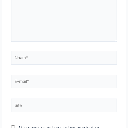
Naam*
E-
mail*
Site
Mijn naam, e-mail en site bewaren in deze