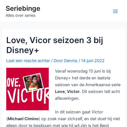
Ga
Seriebinge
naar
Main
Alles over series
de
inhoud
Men
Love, Vicor seizoen 3 bij
Disney+
Laat een reactie achter
/ Door
Dennis
/
14 juni 2022
Vanaf woensdag 15 juni is bij
Disney+ het derde en laatste
seizoen van de Amerikaanse serie
Love, Victor
. Dit seizoen telt acht
afleveringen.
In dit seizoen gaat Victor
(
Michael Cimino
) op zoek naar zichzelf, en dat doet hij niet
alleen door te beslissen met wie hij wil zijn is het Benji