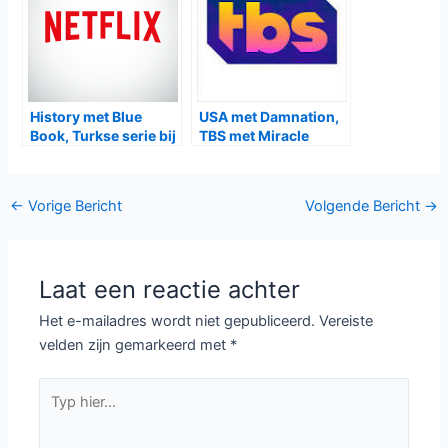
History met Blue
USA met Damnation,
Book, Turkse serie bij
TBS met Miracle
Netflix
Workers
Bericht
←
Vorige Bericht
Volgende Bericht
→
navigatie
Laat een reactie achter
Het e-mailadres wordt niet gepubliceerd.
Vereiste
velden zijn gemarkeerd met
*
Typ
hier...