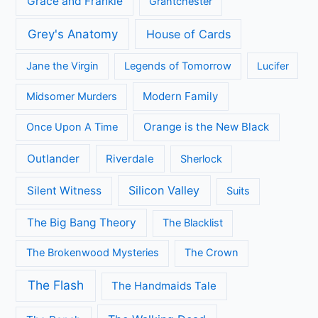
Grace and Frankie
Grantchester
Grey's Anatomy
House of Cards
Jane the Virgin
Legends of Tomorrow
Lucifer
Modern Family
Midsomer Murders
Orange is the New Black
Once Upon A Time
Outlander
Riverdale
Sherlock
Silicon Valley
Silent Witness
Suits
The Big Bang Theory
The Blacklist
The Brokenwood Mysteries
The Crown
The Flash
The Handmaids Tale