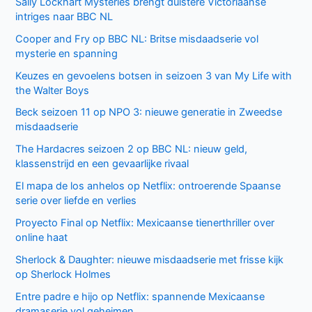
Sally Lockhart Mysteries brengt duistere Victoriaanse
intriges naar BBC NL
Cooper and Fry op BBC NL: Britse misdaadserie vol
mysterie en spanning
Keuzes en gevoelens botsen in seizoen 3 van My Life with
the Walter Boys
Beck seizoen 11 op NPO 3: nieuwe generatie in Zweedse
misdaadserie
The Hardacres seizoen 2 op BBC NL: nieuw geld,
klassenstrijd en een gevaarlijke rivaal
El mapa de los anhelos op Netflix: ontroerende Spaanse
serie over liefde en verlies
Proyecto Final op Netflix: Mexicaanse tienerthriller over
online haat
Sherlock & Daughter: nieuwe misdaadserie met frisse kijk
op Sherlock Holmes
Entre padre e hijo op Netflix: spannende Mexicaanse
dramaserie vol geheimen