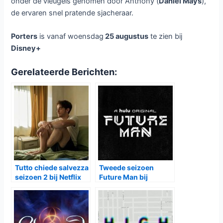
onder de vleugels genomen door Anthony (
Daniel Mays
),
de ervaren snel pratende sjacheraar.
Porters
is vanaf woensdag
25 augustus
te zien bij
Disney+
Gerelateerde Berichten:
Tutto chiede salvezza
Tweede seizoen
seizoen 2 bij Netflix
Future Man bij
Videoland