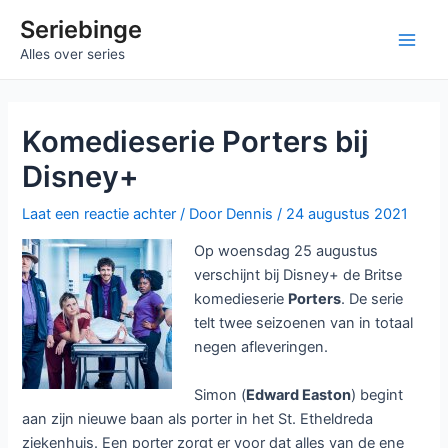
Ga
Seriebinge
naar
Main
Alles over series
de
inhoud
Men
Komedieserie Porters bij
Disney+
Laat een reactie achter
/ Door
Dennis
/
24 augustus 2021
Op woensdag 25 augustus
verschijnt bij Disney+ de Britse
komedieserie
Porters
. De serie
telt twee seizoenen van in totaal
negen afleveringen.
Simon (
Edward Easton
) begint
aan zijn nieuwe baan als porter in het St. Etheldreda
ziekenhuis. Een porter zorgt er voor dat alles van de ene