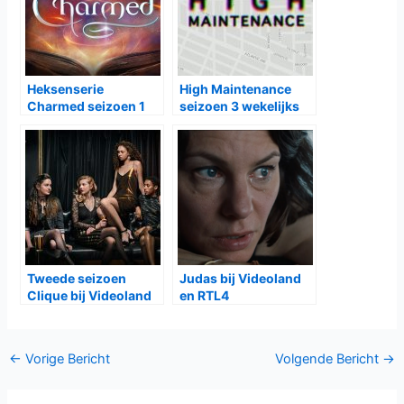
Heksenserie
High Maintenance
Charmed seizoen 1
seizoen 3 wekelijks
bij Videoland
bij Ziggo
Tweede seizoen
Judas bij Videoland
Clique bij Videoland
en RTL4
Bericht
←
Vorige Bericht
Volgende Bericht
→
navigatie