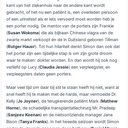
kant van het ziekenhuis naar de andere kant wordt
gebracht, of het nu een patiënt is, een overleden persoon
of een urinetest als er iets vervoerd moet worden heb je
een porter nodig. De mentor van de porters zijn Frankie
(
Susan Wokoma
) die als bijbaan Chinese viagra van de
zwarte markt verkoopt én de in Duitsland geboren Tillman
(
Rutger Hauer
). Tot hun hilariteit denkt Simon dan ook dat
het porter zijn een tijdelijke stap is om zijn grote droom
waar te maken: dokter worden. En dan wordt hij ook nog
verliefd op Lucy (
Claudia Jessie
) een verpleegster, en
verpleegsters daten geen porters.
Maar veel tijd om daar bij stil te staan heeft hij niet, want al
snel heeft hij te maken met de harde, maar vermoeide Dr.
Kelly (
Jo Joyner
), de terugkerende patiënt Mark (
Mathew
Horne
), de schadelijke transplantatiechirurg Mr. Pradeep
(
Sanjeev Keenan
) en de nietsontziende manager Jane
Bison (
Tanya Franks
). In het tweede seizoen wordt Simon