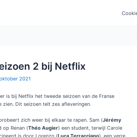
Cooki
izoen 2 bij Netflix
oktober 2021
r is bij Netflix het tweede seizoen van de Franse
 zien. Dit seizoen telt zes afleveringen.
robeert zich weer bij elkaar te rapen. Sam (
Jérémy
fd op Renan (
Théo Augier
) een student, terwijl Carole
cineerd is door Lorenzo (
Luca Terracciano
), een verre