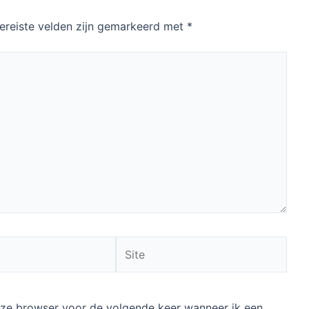
ereiste velden zijn gemarkeerd met
*
Site
deze browser voor de volgende keer wanneer ik een