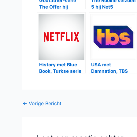
Godfather-serie
The Rookie seizoen
The Offer bij
5 bij Net5
Canvas
History met Blue
USA met
Book, Turkse serie
Damnation, TBS
bij Netflix
met Miracle
Workers
Bericht
←
Vorige Bericht
navigatie