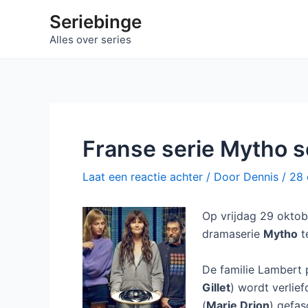
Ga
Seriebinge
naar
Alles over series
de
inhoud
Franse serie Mytho se
Laat een reactie achter
/ Door
Dennis
/
28 
Op vrijdag 29 oktobe
dramaserie
Mytho
te
De familie Lambert p
Gillet
) wordt verlie
(
Marie Drion
) gefas