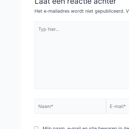
Laat een reactie achter
Het e-mailadres wordt niet gepubliceerd.
V
Typ
hier...
Naam*
E-
mail*
Mijn naam, e-mail en site bewaren in 