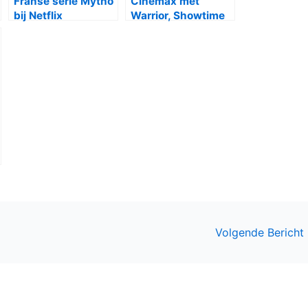
Franse serie Mytho
Cinemax met
bij Netflix
Warrior, Showtime
met Escape at
Dannemora
Volgende Bericht