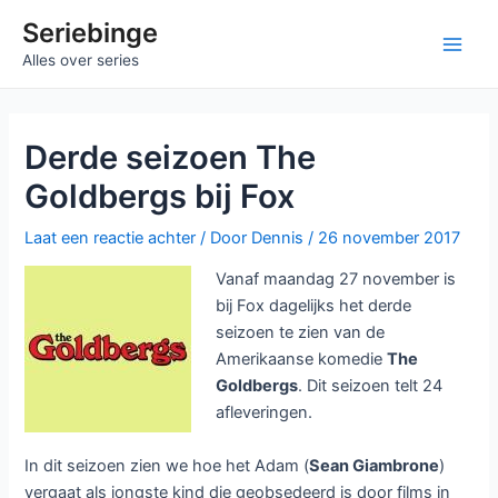
Ga
Seriebinge
naar
Main
Alles over series
de
inhoud
Men
Derde seizoen The
Goldbergs bij Fox
Laat een reactie achter
/ Door
Dennis
/
26 november 2017
Vanaf maandag 27 november is
bij Fox dagelijks het derde
seizoen te zien van de
Amerikaanse komedie
The
Goldbergs
. Dit seizoen telt 24
afleveringen.
In dit seizoen zien we hoe het Adam (
Sean Giambrone
)
vergaat als jongste kind die geobsedeerd is door films in