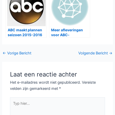
Teachers tweede
ABC maakt plannen
Meer afleveringen
seizoen 2015-2016
voor ABC-
bekend
comedyseries
Bericht
←
Vorige Bericht
Volgende Bericht
→
navigatie
Laat een reactie achter
Het e-mailadres wordt niet gepubliceerd.
Vereiste
velden zijn gemarkeerd met
*
Typ
hier...