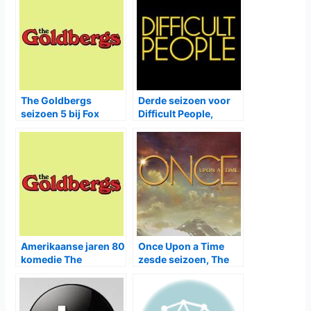
The Goldbergs
Derde seizoen voor
seizoen 5 bij Fox
Difficult People,
vierde voor Bosch
Amerikaanse jaren 80
Once Upon a Time
komedie The
zesde seizoen, The
Goldbergs bij Fox
Goldbergs vierde,
Fresh Off the Boat
derde, Quantico en