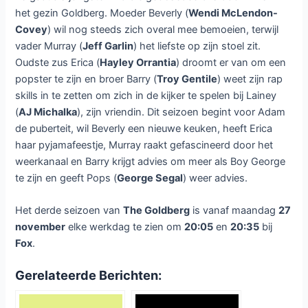
het gezin Goldberg. Moeder Beverly (
Wendi McLendon-
Covey
) wil nog steeds zich overal mee bemoeien, terwijl
vader Murray (
Jeff Garlin
) het liefste op zijn stoel zit.
Oudste zus Erica (
Hayley Orrantia
) droomt er van om een
popster te zijn en broer Barry (
Troy Gentile
) weet zijn rap
skills in te zetten om zich in de kijker te spelen bij Lainey
(
AJ Michalka
), zijn vriendin. Dit seizoen begint voor Adam
de puberteit, wil Beverly een nieuwe keuken, heeft Erica
haar pyjamafeestje, Murray raakt gefascineerd door het
weerkanaal en Barry krijgt advies om meer als Boy George
te zijn en geeft Pops (
George Segal
) weer advies.
Het derde seizoen van
The Goldberg
is vanaf maandag
27
november
elke werkdag te zien om
20:05
en
20:35
bij
Fox
.
Gerelateerde Berichten: