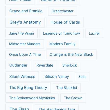
Grace and Frankie
Grantchester
Grey's Anatomy
House of Cards
Jane the Virgin
Legends of Tomorrow
Lucifer
Modern Family
Midsomer Murders
Orange is the New Black
Once Upon A Time
Outlander
Riverdale
Sherlock
Silicon Valley
Silent Witness
Suits
The Big Bang Theory
The Blacklist
The Brokenwood Mysteries
The Crown
The Flash
The Handmaids Tale