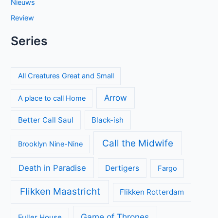
Nieuws
Review
Series
All Creatures Great and Small
Arrow
A place to call Home
Better Call Saul
Black-ish
Call the Midwife
Brooklyn Nine-Nine
Death in Paradise
Dertigers
Fargo
Flikken Maastricht
Flikken Rotterdam
Game of Thrones
Fuller House